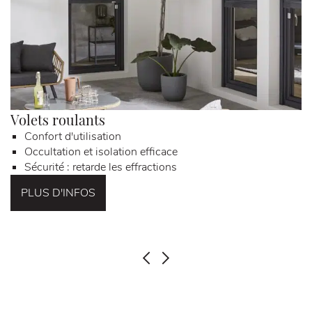
Volets roulants
M
Confort d'utilisation
Occultation et isolation efficace
Sécurité : retarde les effractions
PLUS D'INFOS
PRÉCÉDENT
SUIVANT