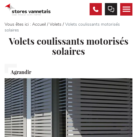
02
PRENDRE
MEN
97
RDV
63
Vous êtes ici :
Accueil
/
Volets
/
Volets coulissants motorisés
23
solaires
23
Volets coulissants motorisés
solaires
Agrandir