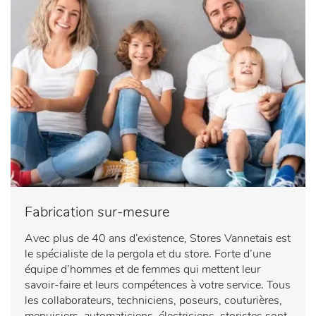
ons.
rise
Ravis
qui a
de
toujou
l’effica
rs su
cité
répon
des
dre à
poseu
nos
rs.
attent
Nous
es.
avons
Nous
const
avons
até un
toujou
Fabrication sur-mesure
défaut
rs
dans
appré
Avec plus de 40 ans d’existence, Stores Vannetais est
le
cié la
le spécialiste de la pergola et du store. Forte d’une
tissu
qualité
équipe d’hommes et de femmes qui mettent leur
après
des
savoir-faire et leurs compétences à votre service. Tous
conta
matéri
les collaborateurs, techniciens, poseurs, couturières,
ct le
aux