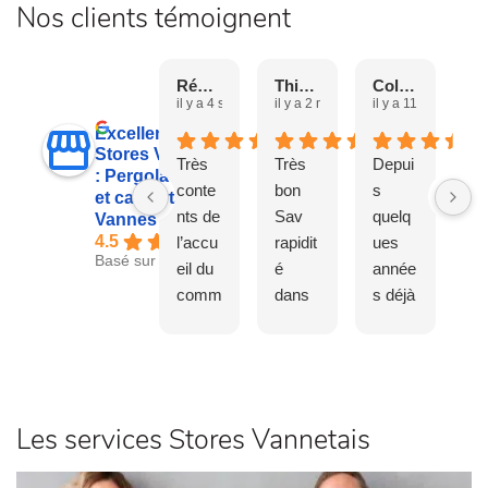
Nos clients témoignent
Régine E.
Thierry G.
Colombel Jean Y.
il y a 4 semaines
il y a 2 mois
il y a 11 mois
il 
Excellent
Stores Vannetais
Très
Très
Depui
En
: Pergolas, stores
conte
bon
s
e
et carports à
nts de
Sav
quelq
sa
Vannes
4.5
l’accu
rapidit
ues
ai
Basé sur 62 avis
eil du
é
année
de
comm
dans
s déjà
pe
ercial
la
nous
st
qui a
dema
somm
Pr
répon
nde
es
t 
du à
fidèles
qu
toutes
à
po
Les services Stores Vannetais
nos
cette
av
questi
entrep
so