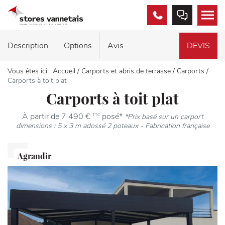
02
PRENDRE
MEN
97
RDV
63
Description
Options
Avis
DEVIS
23
23
Vous êtes ici :
Accueil
/
Carports et abris de terrasse
/
Carports
/
Carports à toit plat
Carports à toit plat
À partir de 7 490 €
posé*
TTC
*Prix basé sur un carport
dimensions : 5 x 3 m adossé 2 poteaux - Fabrication française
Agrandir