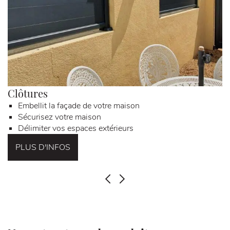
x sont
réalis
és
avec
le
respe
ct et
la
Clôtures
P
propre
Embellit la façade de votre maison
té des
Sécurisez votre maison
lieux.
Délimiter vos espaces extérieurs
Nous
PLUS D'INFOS
recom
mand
ons
PRÉCÉDENT
SUIVANT
++++